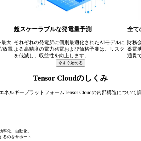
超スケーラブルな発電量予測
全て
を最大
それぞれの発電所に個別最適化されたAIモデルに
財務
/放電
よる高精度の電力発電および価格予測は、リスク
蓄電
を低減し、収益性を向上します。
通貫
今すぐ始める
Tensor
Cloudの
しくみ
エネルギープラットフォームTensor Cloudの内部構造について
効率化、自動化、
するのをサポート